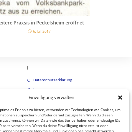
itere Praxsis in Peckelsheim eröffnet
6. Juli 2017
Links
Datenschutzerklärung
Impressum
Einwilligung verwalten
Cookie-Richtlinie-EU
optimales Erlebnis zu bieten, verwenden wir Technologien wie Cookies, um
mationen zu speichern und/oder darauf zuzugreifen. Wenn du diesen
n zustimmst, können wir Daten wie das Surfverhalten oder eindeutige IDs
ebsite verarbeiten. Wenn du deine Einwillligung nicht erteilst oder
t, können bestimmte Merkmale und Funktionen beeinträchtigt werden.